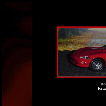
Do
Retu